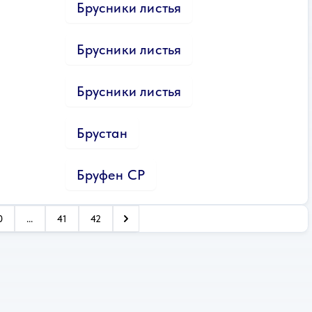
Брусники листья
Брусники листья
Брусники листья
Брустан
Бруфен СР
0
...
41
42