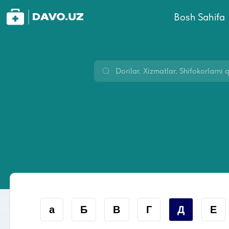
Bosh Sahifa
а
Б
В
Г
Д
Е