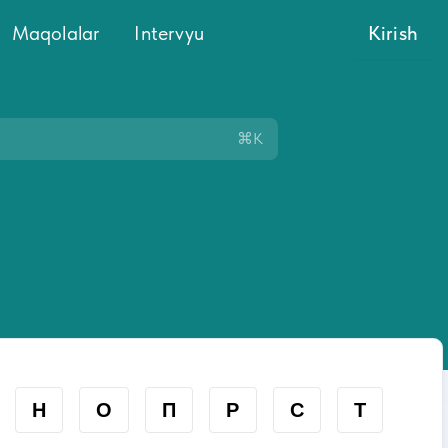
Maqolalar
Intervyu
Kirish
⌘K
Н
О
П
Р
С
Т