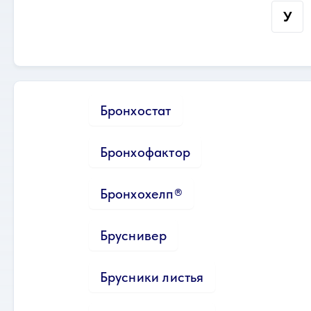
У
Бронхостат
Бронхофактор
Бронхохелп®
Бруснивер
Брусники листья