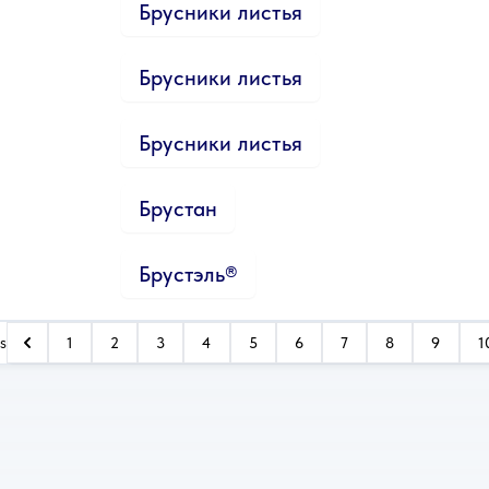
Брусники листья
Брусники листья
Брусники листья
Брустан
Брустэль®
s
1
2
3
4
5
6
7
8
9
1