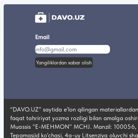
Email
Yangiliklardan xabar olish
“DAVO.UZ” saytida eʼlon qilingan materiallardan
faqat tahririyat yozma roziligi bilan amalga oshir
Muassis "E-MEHMON" MCHJ. Manzil: 100056, Tos
Tepamasjid ko'chasi, 4а-uy Litsenziya oluvchi 