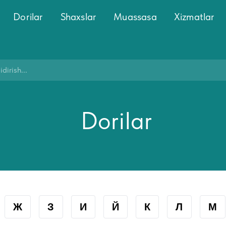
Dorilar
Shaxslar
Muassasa
Xizmatlar
Dorilar
Ж
З
И
Й
К
Л
М