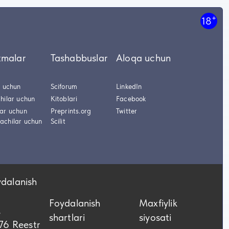
+
18
tmalar
Tashabbuslar
Aloqa uchun
r uchun
Sciforum
LinkedIn
hilar uchun
Kitoblari
Facebook
lar uchun
Preprints.org
Twitter
achilar uchun
Scilit
ydalanish
Foydalanish
Maxfiylik
,
shartlari
siyosati
76 Reestr