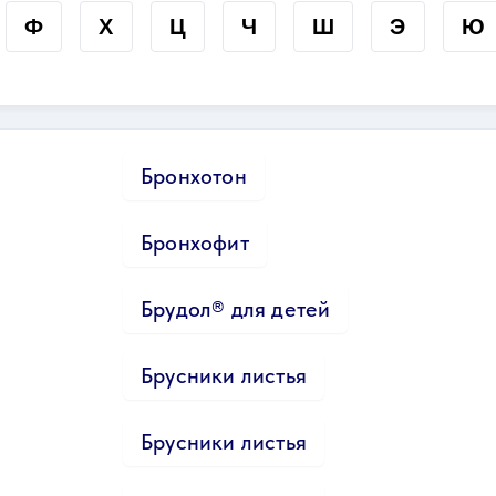
Ф
Х
Ц
Ч
Ш
Э
Ю
Бронхотон
Бронхофит
Брудол® для детей
Брусники листья
Брусники листья