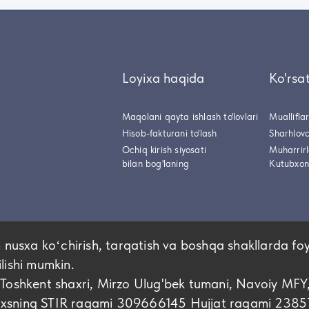
Loyixa haqida
Ko'rsa
Maqolani qayta ishlash to'lovlari
Muallifla
Hisob-fakturani to'lash
Sharhlovc
Ochiq kirish siyosati
Muharrir
bilan bog'laning
Kutubxon
 nusxa koʻchirish, tarqatish va boshqa shakllarda fo
ilishi mumkin.
hkent shaxri, Mirzo Ulug'bek tumani, Navoiy MFY
shaxsning STIR raqami 309666145 Hujjat raqami 2385