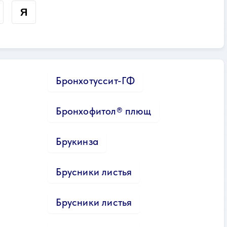
Я
Бронхотуссит-ГФ
Бронхофитол® плющ
Брукинза
Брусники листья
Брусники листья