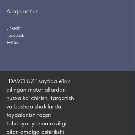
Aloqa uchun
LinkedIn
Facebook
Twitter
“DAVO.UZ” saytida eʼlon
qilingan materiallardan
nusxa koʻchirish, tarqatish
va boshqa shakllarda
foydalanish faqat
tahririyat yozma roziligi
bilan amalga oshirilishi