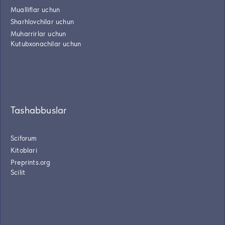
Mualliflar uchun
Sharhlovchilar uchun
Muharrirlar uchun
Kutubxonachilar uchun
Tashabbuslar
Sciforum
Kitoblari
Preprints.org
Scilit