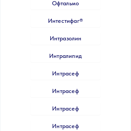
Офтальмо
Интестифаг®
Интразолин
Интралипид
Интрасеф
Интрасеф
Интрасеф
Интрасеф