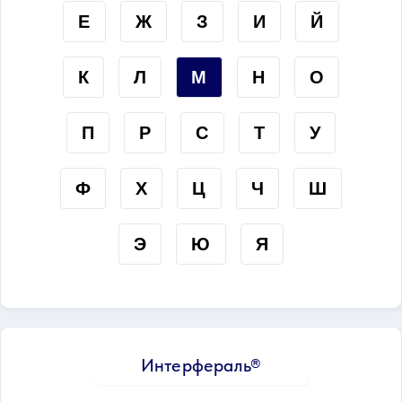
Е
Ж
З
И
Й
К
Л
М
Н
О
П
Р
С
Т
У
Ф
Х
Ц
Ч
Ш
Э
Ю
Я
Интерфераль®