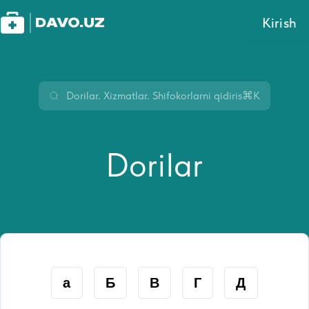
Kirish
⌘K
Dorilar
а
Б
В
Г
Д