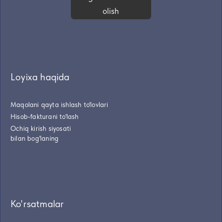
olish
Loyixa haqida
Maqolani qayta ishlash to'lovlari
Hisob-fakturani to'lash
Ochiq kirish siyosati
bilan bog'laning
Ko'rsatmalar