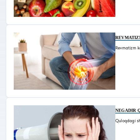
RЕVMATIZ
Revmatizm kas
NЕGADIR 
Quloqdagi sh