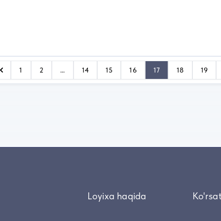
1
2
...
14
15
16
17
18
19
Loyixa haqida
Ko'rsa