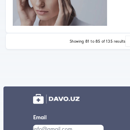
Showing
81
to
85
of
135
results
Email