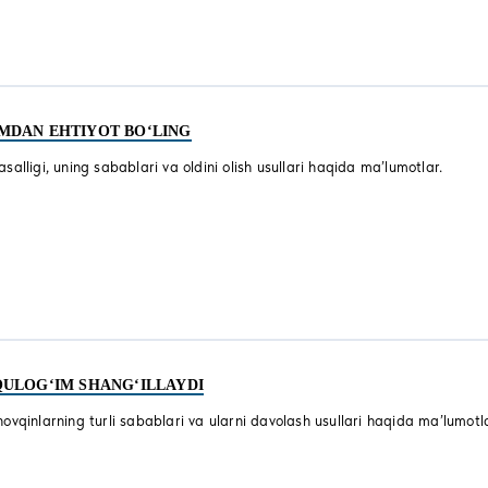
MDAN EHTIYOT BO‘LING
alligi, uning sabablari va oldini olish usullari haqida ma’lumotlar.
QULOG‘IM SHANG‘ILLAYDI
ovqinlarning turli sabablari va ularni davolash usullari haqida ma’lumotla