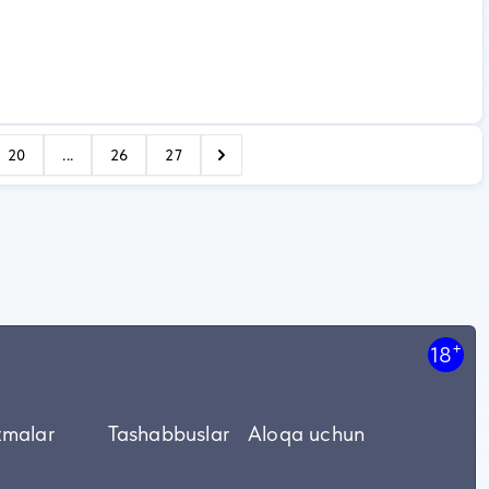
20
...
26
27
+
18
tmalar
Tashabbuslar
Aloqa uchun