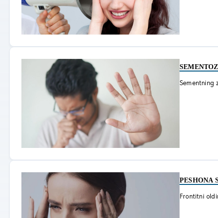
SEMENTOZ
Sementning zar
PESHONA S
Frontitni old