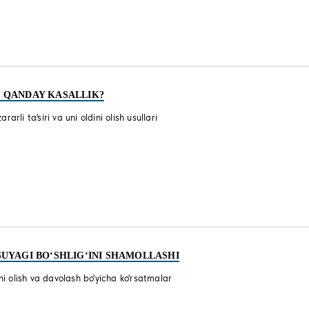
 QANDAY KASALLIK?
arli ta'siri va uni oldini olish usullari
UYAGI BO‘SHLIG‘INI SHAMOLLASHI
ini olish va davolash bo'yicha ko'rsatmalar