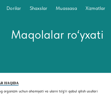
Dorilar
Shaxslar
Muassasa
Xizmatlar
Maqolalar ro‘yxati
AR HAQIDA
g organizm uchun ahamiyati va ularni to‘g‘ri qabul qilish usullari