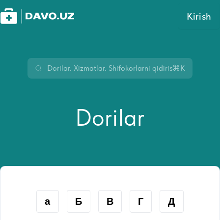
Kirish
⌘K
Dorilar
а
Б
В
Г
Д