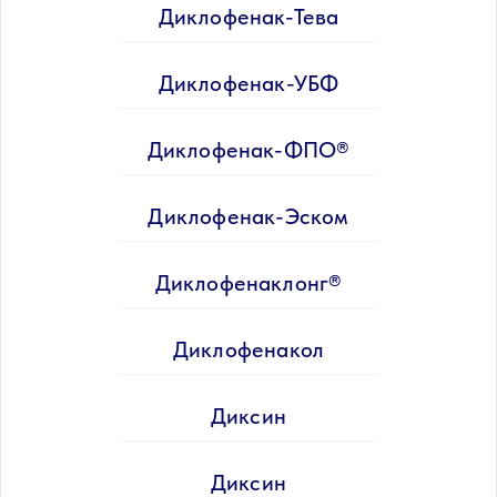
Диклофенак-Тева
Диклофенак-УБФ
Диклофенак-ФПО®
Диклофенак-Эском
Диклофенаклонг®
Диклофенакол
Диксин
Диксин