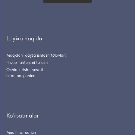
Loyixa haqida
Maqolani qayta ishlash to'lovlari
Hisob-fakturani to'lash
Ochiq kirish siyosati
bilan bog'laning
Ko'rsatmalar
Mualliflar uchun