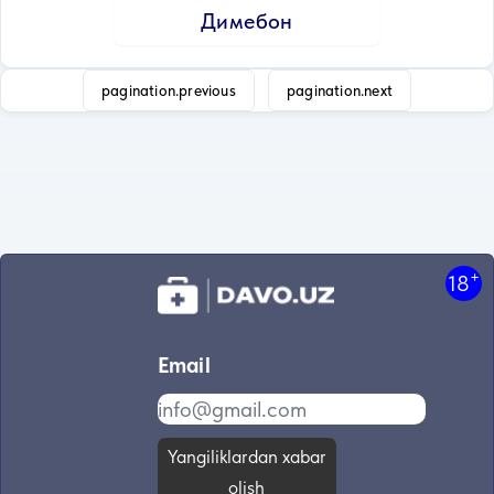
Димебон
pagination.previous
pagination.next
+
18
Email
Yangiliklardan xabar
olish