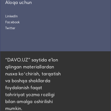
Aloqa uchun
LinkedIn
Facebook
Twitter
“DAVO.UZ” saytida eʼlon
qilingan materiallardan
nusxa koʻchirish, tarqatish
va boshqa shakllarda
foydalanish faqat
tahririyat yozma roziligi
bilan amalga oshirilishi
mumkin.