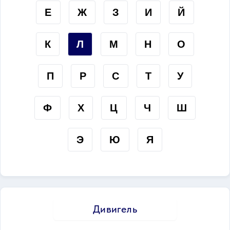
Е
Ж
З
И
Й
К
Л
М
Н
О
П
Р
С
Т
У
Ф
Х
Ц
Ч
Ш
Э
Ю
Я
Дивигель