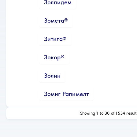
Золпидем
Зомета®
Зитига®
Зокор®
Золин
Зомиг Рапимелт
Showing
1
to
30
of
1534
result