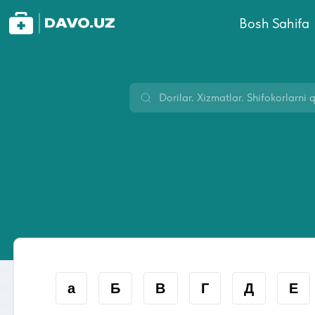
Bosh Sahifa
а
Б
В
Г
Д
Е