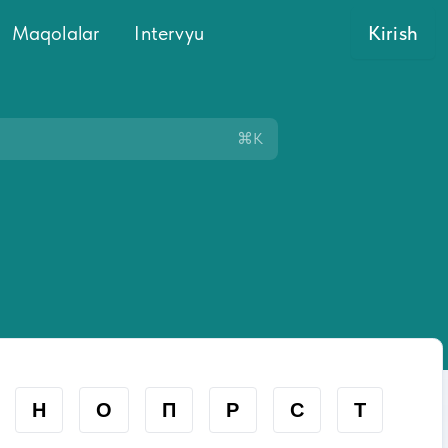
Maqolalar
Intervyu
Kirish
⌘K
Н
О
П
Р
С
Т