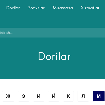
Dorilar
Shaxslar
Muassasa
Xizmatlar
Dorilar
Ж
З
И
Й
К
Л
М