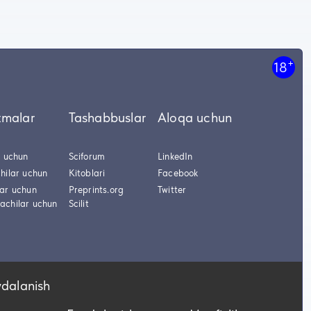
+
18
tmalar
Tashabbuslar
Aloqa uchun
r uchun
Sciforum
LinkedIn
hilar uchun
Kitoblari
Facebook
lar uchun
Preprints.org
Twitter
achilar uchun
Scilit
ydalanish