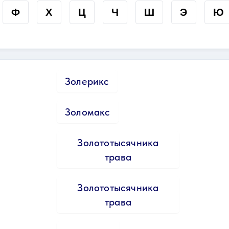
Ф
Х
Ц
Ч
Ш
Э
Ю
Золерикс
Золомакс
Золототысячника
трава
Золототысячника
трава