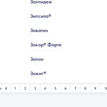
Золпидем
Зипсила®
Зоватин
Зокор® Форте
Золин
Зомиг®
s
1
2
3
4
5
6
7
8
9
1