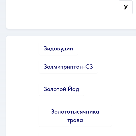
У
Зидовудин
Золмитриптан-СЗ
Золотой Йод
Золототысячника
трава