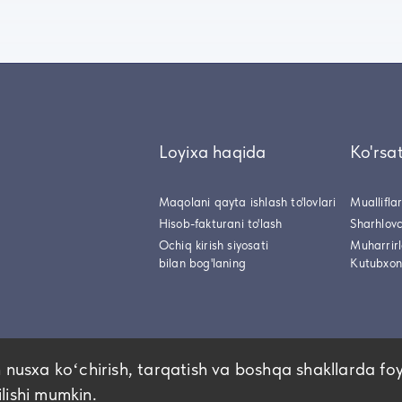
Loyixa haqida
Ko'rsa
Maqolani qayta ishlash to'lovlari
Muallifla
Hisob-fakturani to'lash
Sharhlovc
Ochiq kirish siyosati
Muharrir
bilan bog'laning
Kutubxon
 nusxa koʻchirish, tarqatish va boshqa shakllarda fo
ilishi mumkin.