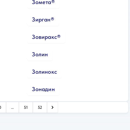
Зомета®
Зирган®
Зовиракс®
Золин
Золинокс
Зонадин
0
...
51
52