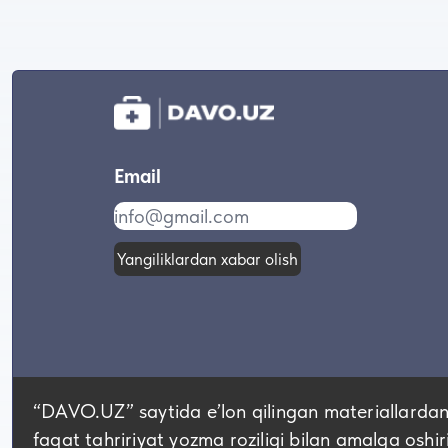
Email
Yangiliklardan xabar olish
“DAVO.UZ” saytida eʼlon qilingan materiallardan
faqat tahririyat yozma roziligi bilan amalga oshir