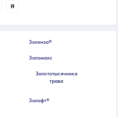
Я
Золинза®
Золомакс
Золототысячника
трава
Золофт®