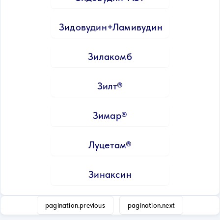
Зидовудин+Ламивудин
Зилакомб
Зилт®
Зимар®
Луцетам®
Зинаксин
pagination.previous
pagination.next