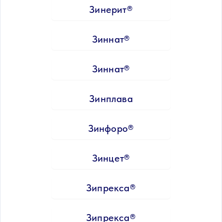
Зинерит®
Зиннат®
Зиннат®
Зинплава
Зинфоро®
Зинцет®
Зипрекса®
Зипрекса®