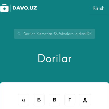
Kirish
⌘K
Dorilar
а
Б
В
Г
Д