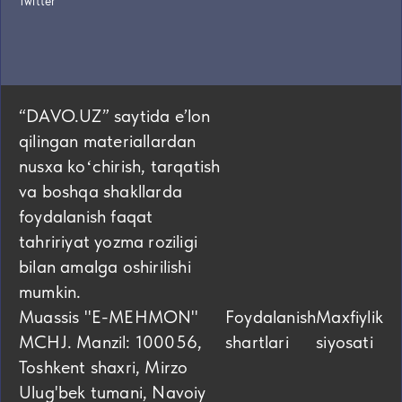
Twitter
“DAVO.UZ” saytida eʼlon
qilingan materiallardan
nusxa koʻchirish, tarqatish
va boshqa shakllarda
foydalanish faqat
tahririyat yozma roziligi
bilan amalga oshirilishi
mumkin.
Muassis "E-MEHMON"
Foydalanish
Maxfiylik
MCHJ. Manzil: 100056,
shartlari
siyosati
Toshkent shaxri, Mirzo
Ulug'bek tumani, Navoiy