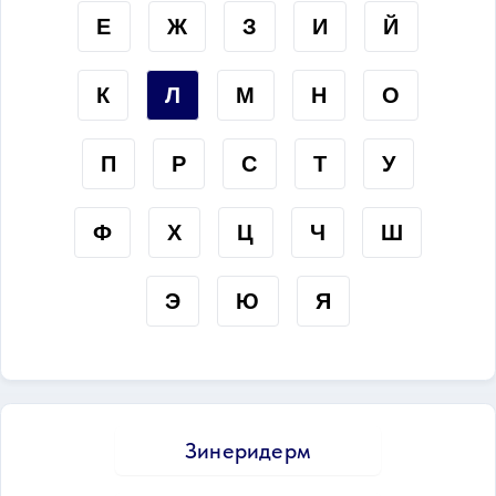
Е
Ж
З
И
Й
К
Л
М
Н
О
П
Р
С
Т
У
Ф
Х
Ц
Ч
Ш
Э
Ю
Я
Зинеридерм