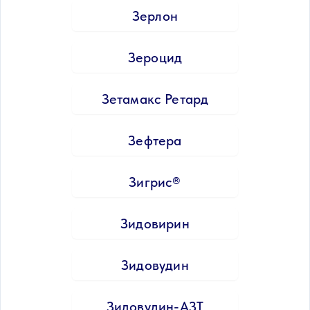
Зерлон
Зероцид
Зетамакс Ретард
Зефтера
Зигрис®
Зидовирин
Зидовудин
Зидовудин-АЗТ