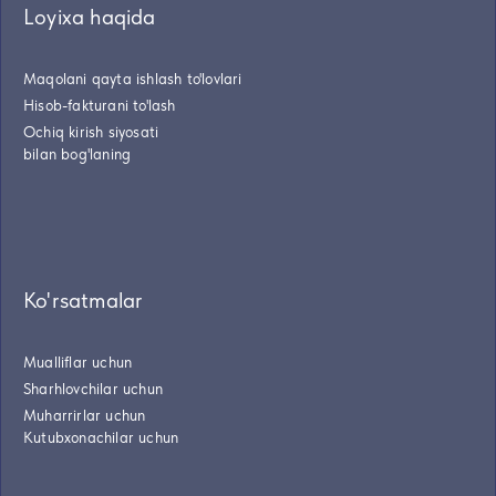
Loyixa haqida
Maqolani qayta ishlash to'lovlari
Hisob-fakturani to'lash
Ochiq kirish siyosati
bilan bog'laning
Ko'rsatmalar
Mualliflar uchun
Sharhlovchilar uchun
Muharrirlar uchun
Kutubxonachilar uchun